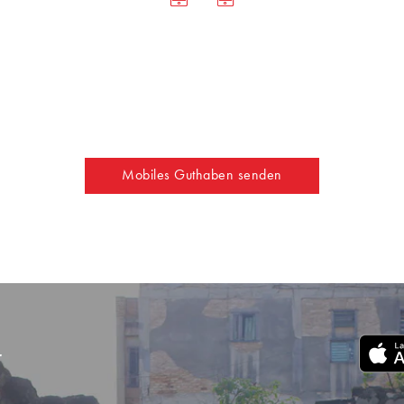
Mobiles Guthaben senden
r