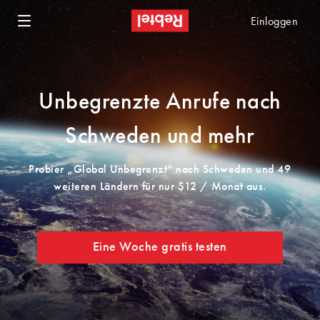
Einloggen
Unbegrenzte Anrufe nach
Schweden und mehr
Probier „Global Unbegrenzt“ nach Schweden und 49
weiteren Ländern für nur $12 / Monat aus.
Eine Woche gratis testen