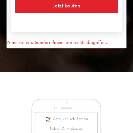
Jetzt kaufen
Premium- und Sonderrufnummern nicht inbegriffen.
Amerikanisch-Samoa
Rebtel-Guthaben an