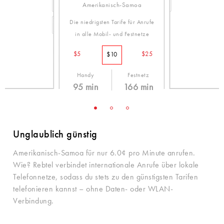
Amerikanisch-Samoa
Die niedrigsten Tarife für Anrufe
in alle Mobil- und Festnetze
$5
$25
$10
Handy
Festnetz
95 min
166 min
10.5¢ /min
6.0¢ /min
Unglaublich günstig
Amerikanisch-Samoa für nur 6.0¢ pro Minute anrufen.
Wie? Rebtel verbindet internationale Anrufe über lokale
Telefonnetze, sodass du stets zu den günstigsten Tarifen
telefonieren kannst – ohne Daten- oder WLAN-
Verbindung.