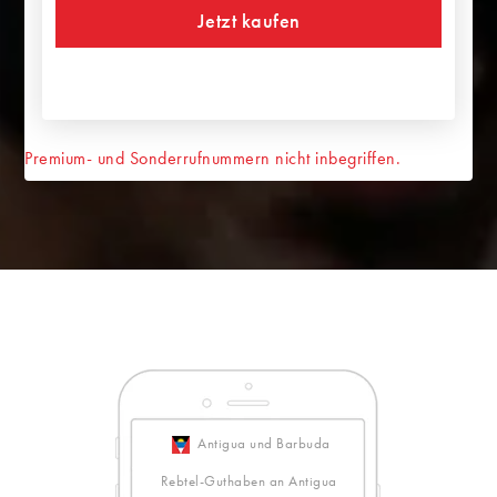
Jetzt kaufen
Premium- und Sonderrufnummern nicht inbegriffen.
Antigua und Barbuda
Rebtel-Guthaben an Antigua