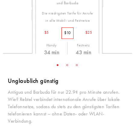
und Barbuda
Die niedrigsten Tarife für Anrufe
in alle Mobil- und Festnetze
$5
$25
$10
Handy
Festnetz
34 min
43 min
28.9¢ /min
22.9¢ /min
Unglaublich günstig
Antigua und Barbuda für nur 22.9¢ pro Minute anrufen.
Wie? Rebtel verbindet internationale Anrufe über lokale
Telefonnetze, sodass du stets zu den günstigsten Tarifen
telefonieren kannst – ohne Daten- oder WLAN-
Verbindung.