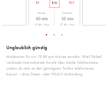
$5
$25
$10
Handy
Festnetz
50 min
35 min
19.8¢ /min
27.8¢ /min
Unglaublich günstig
Moldawien für nur 19.8¢ pro Minute anrufen. Wie? Rebtel
verbindet internationale Anrufe über lokale Telefonnetze,
sodass du stets zu den günstigsten Tarifen telefonieren
kannst – ohne Daten- oder WLAN-Verbindung.