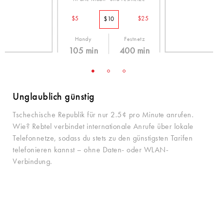
$5
$25
$10
Handy
Festnetz
105 min
400 min
9.5¢ /min
2.5¢ /min
Unglaublich günstig
Tschechische Republik für nur 2.5¢ pro Minute anrufen.
Wie? Rebtel verbindet internationale Anrufe über lokale
Telefonnetze, sodass du stets zu den günstigsten Tarifen
telefonieren kannst – ohne Daten- oder WLAN-
Verbindung.