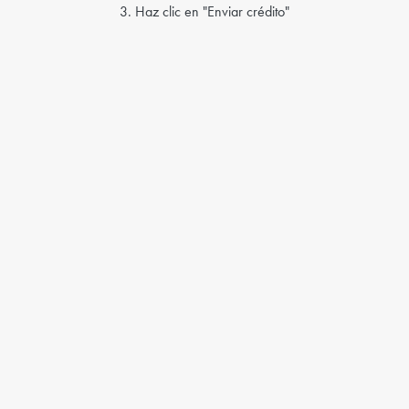
3. Haz clic en "Enviar crédito"
4. Crea una cuenta de Rebtel si aún no la tienes
5. ¡Crédito enviado!
Recuerda que también puedes enviar recargas celulares desde la
app de tu celular. Sólo tienes que descargarla si aún no lo has
hecho.
Send Mobile Recharge
Milton Lara