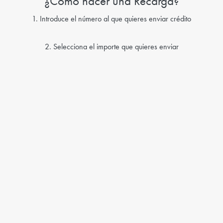
¿Cómo hacer una Recarga?
1. Introduce el número al que quieres enviar crédito
2. Selecciona el importe que quieres enviar
3. Pulsa “enviar crédito”
4. Crea una cuenta de Rebtel si aún no tienes
5. ¡Crédito enviado!
Recuerda que también puedes realizar las Recargas en la app de
tu móvil. Sólo tienes que tener descargada la app.
Enviar Recarga