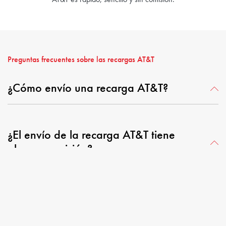
AT&T es rápido, sencillo y sin comisión.
Preguntas frecuentes sobre las recargas AT&T
¿Cómo envío una recarga AT&T?
¿El envío de la recarga AT&T tiene
alguna comisión?
¿Con qué rapidez recibirá el destinatario
las recargas AT&T?