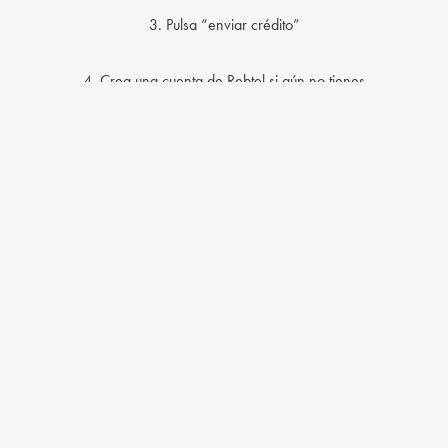
3. Pulsa “enviar crédito”
4. Crea una cuenta de Rebtel si aún no tienes
5. ¡Crédito enviado!
Recuerda que también puedes realizar las Recargas en la app de
tu móvil. Sólo tienes que tener descargada la app.
Enviar Recarga
WHAT OUR CUSTOMERS THINK