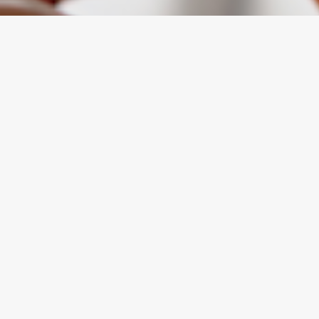
RECARGA MÓVIL CON REBTEL
¿Qué son las Recargas?
Las Recargas son una forma de enviar crédito a tu
familia y amigos en Senegal. El crédito se envía a
través de todos los operadores (Expresso, Orange,
Free) y se recibe instantáneamente para que tu gente
pueda hacer llamadas, enviar mensajes de texto
(SMS) y comprar datos para navegar.