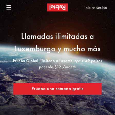
Iniciar sesión
Llamadas ilimitadas a
Luxemburgo y mucho más
Prueba Global Ilimitado a Luxemburgo + 49 países
por solo $12 /month
Prueba una semana gratis