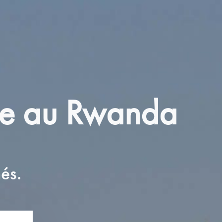
le au Rwanda
és.