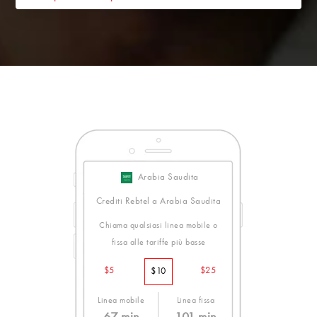
Arabia Saudita
Crediti Rebtel a Arabia Saudita
Chiama qualsiasi linea mobile o
fissa alle tariffe più basse
$5
$25
$10
Linea mobile
Linea fissa