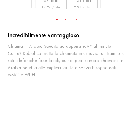
67 min
101 min
14.9¢ /min
9.9¢ /min
Incredibilmente vantaggioso
Chiama in Arabia Saudita ad appena 9.9¢ al minuto.
Come? Rebtel connette le chiamate internazionali tramite le
reti telefoniche fisse locali, quindi puoi sempre chiamare in
Arabia Saudita alle migliori tariffe e senza bisogno dati
mobili o Wi-Fi.