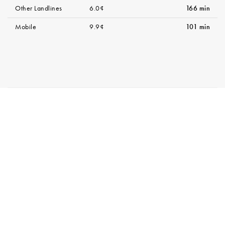
Other Landlines
6.0¢
166 min
Mobile
9.9¢
101 min