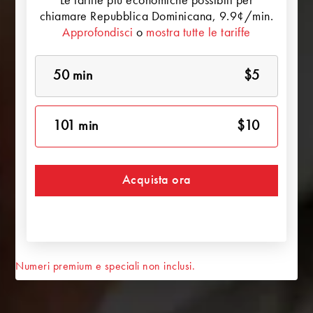
Le tariffe più economiche possibili per
chiamare
Repubblica Dominicana
, 9.9¢/min.
Approfondisci
o
mostra tutte le tariffe
50 min
$5
101 min
$10
Acquista ora
Numeri premium e speciali non inclusi.