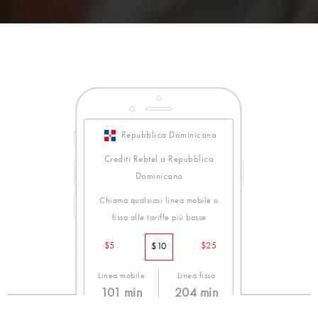
Repubblica Dominicana
Crediti Rebtel a Repubblica
Dominicana
Chiama qualsiasi linea mobile o
fissa alle tariffe più basse
$5
$25
$10
Linea mobile
Linea fissa
101 min
204 min
9.9¢ /min
4.9¢ /min