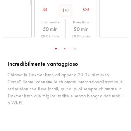
$5
$25
$10
Linea mobile
Linea fissa
50 min
50 min
20.0¢ /min
20.0¢ /min
Incredibilmente vantaggioso
Chiama in Turkmenistan ad appena 20.0¢ al minuto.
Come? Rebtel connette le chiamate internazionali tramite le
reti telefoniche fisse locali, quindi puoi sempre chiamare in
Turkmenistan alle migliori tariffe e senza bisogno dati mobili
o Wi-Fi.