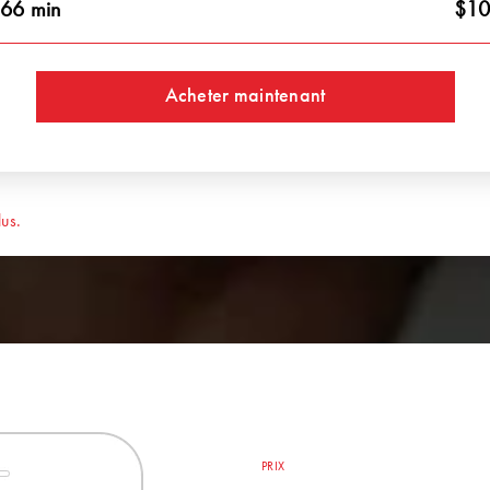
66 min
$10
Acheter maintenant
us.
PRIX