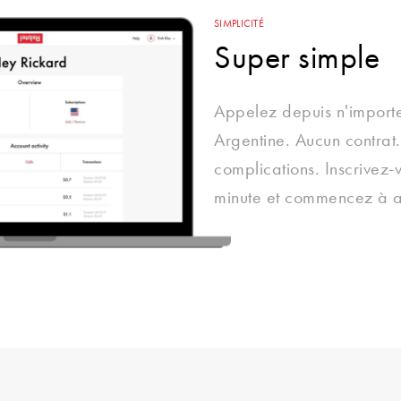
SIMPLICITÉ
Super simple
Appelez depuis n'importe
Argentine. Aucun contra
complications. Inscrivez-
minute et commencez à a