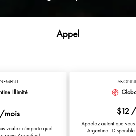
Appel
NEMENT
ABONN
tine Illimité
Global
$12 /
 /mois
Appelez autant que vous 
us voulez n'importe quel
Argentine . Disponible
e pays: Argentine!