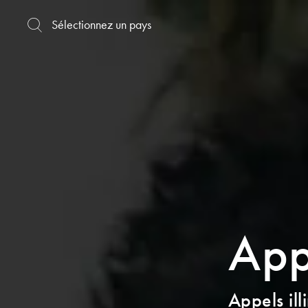
App
Appels il