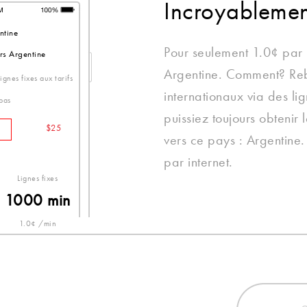
Incroyableme
ntine
Pour seulement 1.0¢ par 
rs Argentine
Argentine. Comment? Reb
gnes fixes aux tarifs
internationaux via des lig
 bas
puissiez toujours obtenir 
$25
vers ce pays : Argentine.
par internet.
Lignes fixes
1000 min
1.0¢ /min