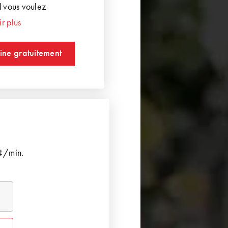
 vous voulez
r plus
ine gratuitement
¢/min.