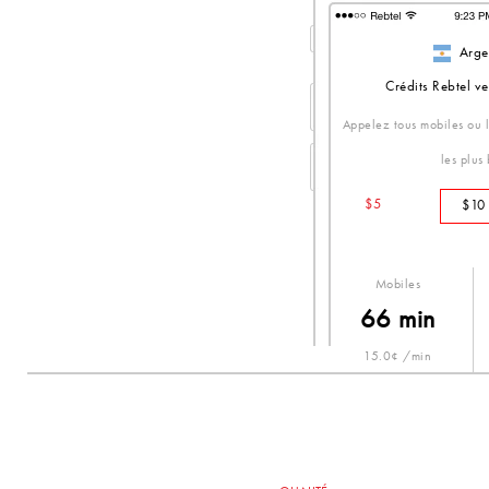
Arge
Crédits Rebtel ve
Appelez tous mobiles ou li
les plus
$5
$10
Mobiles
66 min
15.0¢ /min