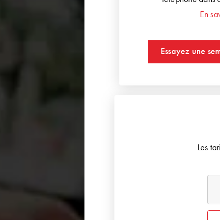
En sa
Essayez une sem
Les ta