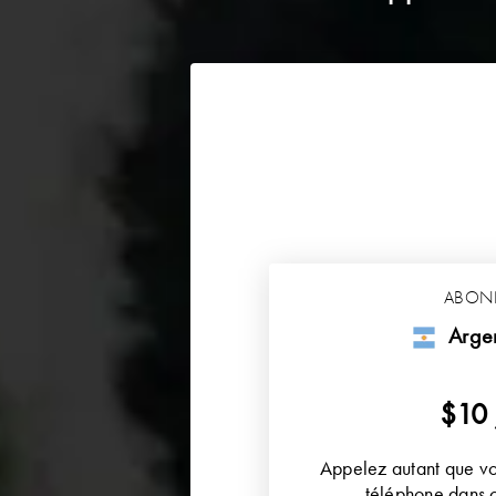
ABON
Argen
$10
Appelez autant que vo
téléphone dans c