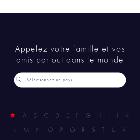
Appelez votre famille et vos
amis partout dans le monde
A
B
C
D
E
F
G
H
I
J
K
L
M
N
O
P
Q
R
S
T
U
V