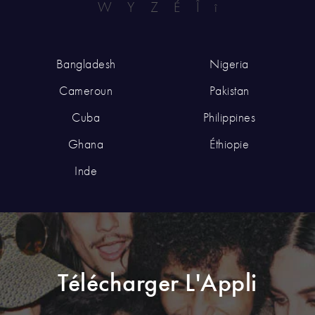
W
Y
Z
É
Î
î
Bangladesh
Nigeria
Cameroun
Pakistan
Cuba
Philippines
Ghana
Éthiopie
Inde
Télécharger L'Appli