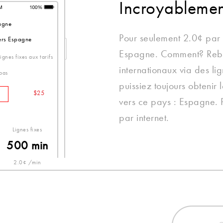
Incroyableme
agne
Pour seulement 2.0¢ par 
vers Espagne
Espagne. Comment? Rebte
gnes fixes aux tarifs
internationaux via des lig
 bas
puissiez toujours obtenir 
$25
vers ce pays : Espagne. 
par internet.
Lignes fixes
500 min
2.0¢ /min