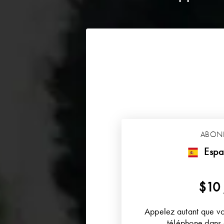
ABON
Espa
$10
Appelez autant que vo
téléphone dans 