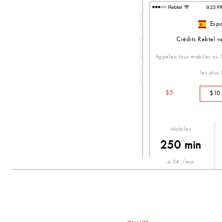
Esp
Crédits Rebtel 
Appelez tous mobiles ou li
les plus
$5
$10
Mobiles
250 min
4.0¢ /min