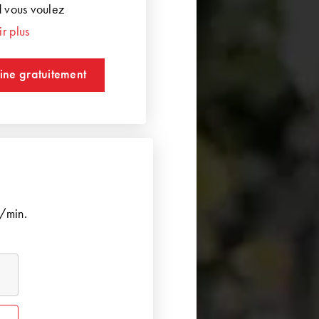
 vous voulez
r plus
ine gratuitement
/min.