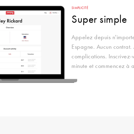
SIMPLICITÉ
Super simple
Appelez depuis n'importe
Espagne. Aucun contrat.
complications. Inscrivez-
minute et commencez à a