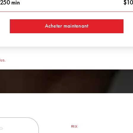
250 min
$10
Acheter maintenant
us.
PRIX