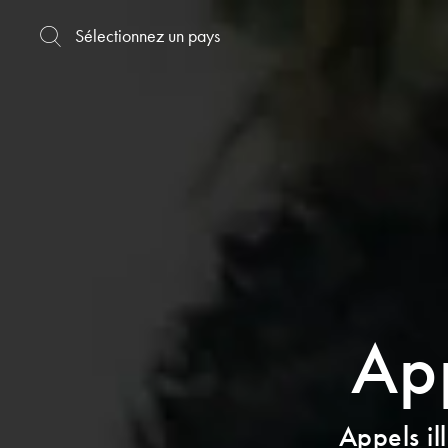
App
Appels il