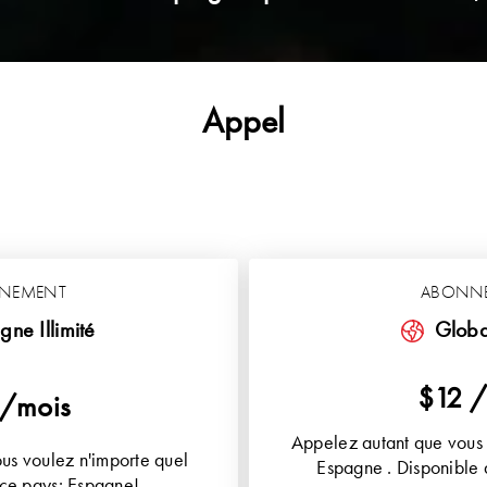
Appel
NEMENT
ABONN
gne Illimité
Global
$12 /
 /mois
Appelez autant que vous 
us voulez n'importe quel
Espagne . Disponible 
ce pays: Espagne!