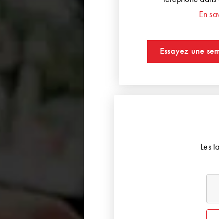
En sa
Essayez une sem
Les t