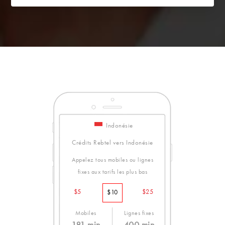
Indonésie
Crédits Rebtel vers Indonésie
Appelez tous mobiles ou lignes
fixes aux tarifs les plus bas
$5
$25
$10
Mobiles
Lignes fixes