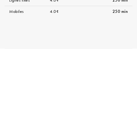
Lignes fixes
4.0¢
250 min
Mobiles
4.0¢
250 min