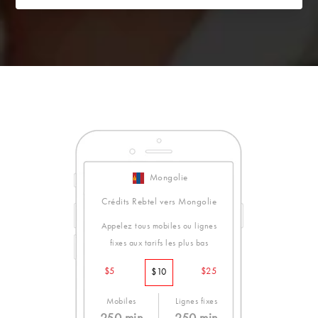
Mongolie
Crédits Rebtel vers Mongolie
Appelez tous mobiles ou lignes
fixes aux tarifs les plus bas
$5
$25
$10
Mobiles
Lignes fixes