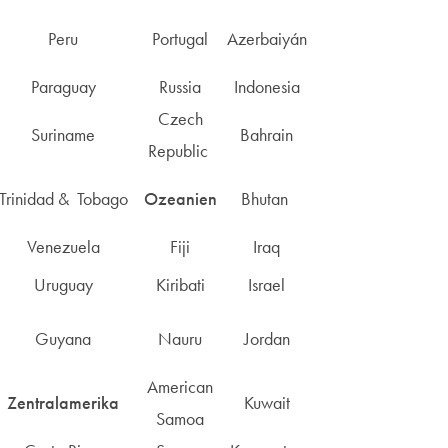
Peru
Portugal
Azerbaiyán
Paraguay
Russia
Indonesia
Czech
Suriname
Bahrain
Republic
Trinidad & Tobago
Ozeanien
Bhutan
Venezuela
Fiji
Iraq
Uruguay
Kiribati
Israel
Guyana
Nauru
Jordan
American
Zentralamerika
Kuwait
Samoa