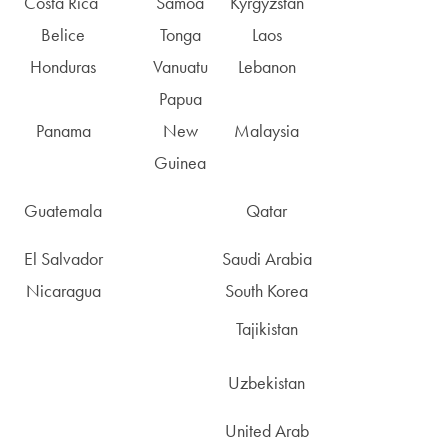
Costa Rica
Samoa
Kyrgyzstan
Belice
Tonga
Laos
Honduras
Vanuatu
Lebanon
Papua
Panama
New
Malaysia
Guinea
Guatemala
Qatar
El Salvador
Saudi Arabia
Nicaragua
South Korea
Tajikistan
Uzbekistan
United Arab