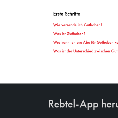
Erste Schritte
Wie versende ich Guthaben?
Was ist Guthaben?
Wie kann ich ein Abo für Guthaben k
Was ist der Unterschied zwischen Gu
Rebtel-App her