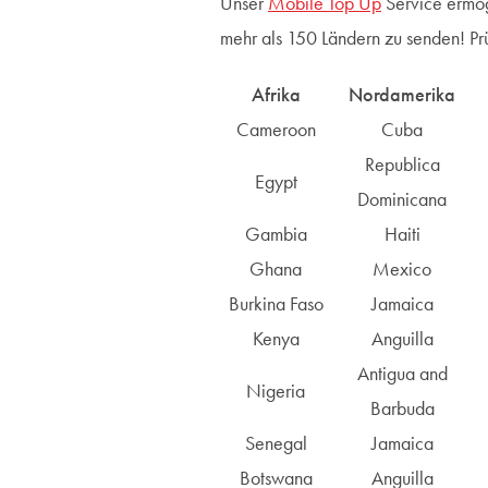
Unser
Mobile Top Up
Service ermögl
mehr als 150 Ländern zu senden! Prüf
Afrika
Nordamerika
Cameroon
Cuba
Republica
Egypt
Dominicana
Gambia
Haiti
Ghana
Mexico
Burkina Faso
Jamaica
Kenya
Anguilla
Antigua and
Nigeria
Barbuda
Senegal
Jamaica
Botswana
Anguilla