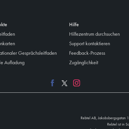
ukte
Hilfe
eitfaden
Hilfezentrum durchsuchen
onkarten
Support kontaktieren
nationaler Gesprächsleitfaden
Feedback-Prozess
e Aufladung
Zugänglichkeit
Rebtel AB, Jakobsbergsgatan 
Rebtel ist in