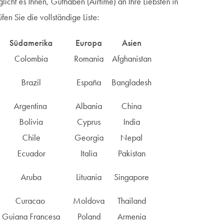
icht es Ihnen, Guthaben (Airtime) an Ihre Liebsten in
en Sie die vollständige Liste:
Südamerika
Europa
Asien
Colombia
Romania
Afghanistan
Brazil
España
Bangladesh
Argentina
Albania
China
Bolivia
Cyprus
India
Chile
Georgia
Nepal
Ecuador
Italia
Pakistan
Aruba
Lituania
Singapore
Curacao
Moldova
Thailand
Guiana Francesa
Poland
Armenia