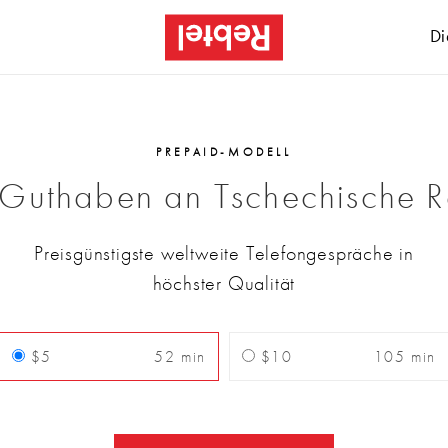
Di
PREPAID-MODELL
-Guthaben an Tschechische R
Preisgünstigste weltweite Telefongespräche in
höchster Qualität
$5
52 min
$10
105 min