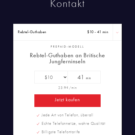
Kontakt
Rebtel-Guthaben
$10 - 41 min
PREPAID-MODELL
Rebtel-Guthaben an Britische
Jungferninseln
41
min
23.9¢/min
Jetzt kaufen
Jede Art von Telefon, überall
Echte Telefonnetze, wahre Qualität
Billigste Telefontarife