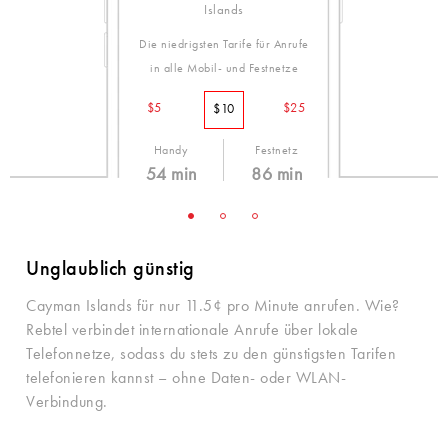
Islands
Die niedrigsten Tarife für Anrufe
in alle Mobil- und Festnetze
$5
$25
$10
Handy
Festnetz
54 min
86 min
18.5¢ /min
11.5¢ /min
Unglaublich günstig
Cayman Islands für nur 11.5¢ pro Minute anrufen. Wie?
Rebtel verbindet internationale Anrufe über lokale
Telefonnetze, sodass du stets zu den günstigsten Tarifen
telefonieren kannst – ohne Daten- oder WLAN-
Verbindung.