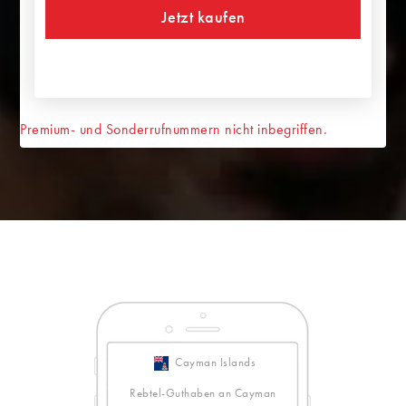
Jetzt kaufen
Premium- und Sonderrufnummern nicht inbegriffen.
Cayman Islands
Rebtel-Guthaben an Cayman