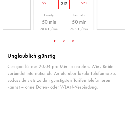
$5
$25
$10
Handy
Festnetz
50 min
50 min
20.0¢ /min
20.0¢ /min
Unglaublich günstig
Curaçao für nur 20.0¢ pro Minute anrufen. Wie? Rebtel
verbindet internationale Anrufe über lokale Telefonnetze,
sodass du stets zu den günstigsten Tarifen telefonieren
kannst – ohne Daten- oder WLAN-Verbindung.