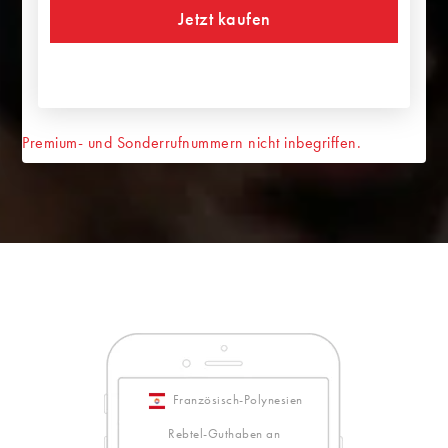
Jetzt kaufen
Premium- und Sonderrufnummern nicht inbegriffen.
Französisch-Polynesien
Rebtel-Guthaben an