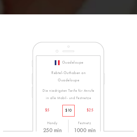
Guadeloupe
Rebtel-Guthaben an
Guadeloupe
Die niedrigsten Tarife für Anrufe
in alle Mobil- und Festnetze
$5
$25
$10
Handy
Festnetz
250 min
1000 min