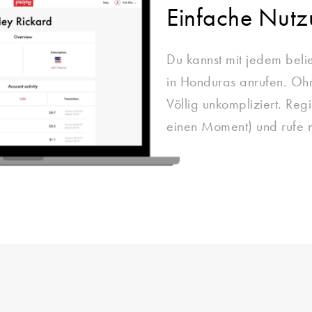
Einfache Nut
Du kannst mit jedem beli
in Honduras anrufen. Ohn
Völlig unkompliziert. Regi
einen Moment) und rufe 