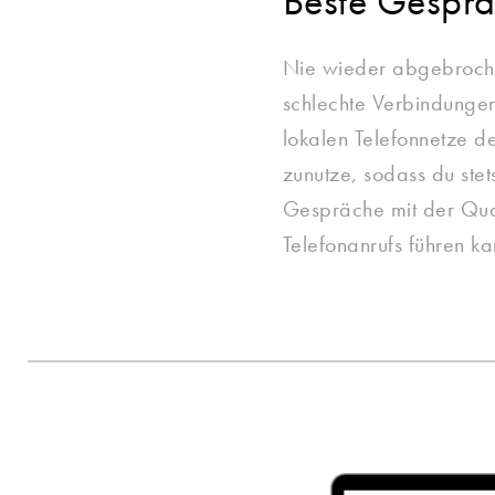
Beste Gesprä
Nie wieder abgebroch
schlechte Verbindungen
lokalen Telefonnetze 
zunutze, sodass du stet
Gespräche mit der Qual
Telefonanrufs führen ka