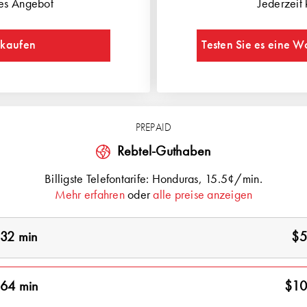
es Angebot
Jederzeit
 kaufen
Testen Sie es eine W
PREPAID
Rebtel-Guthaben
Billigste Telefontarife:
Honduras
, 15.5¢/min.
Mehr erfahren
oder
alle preise anzeigen
32 min
$5
64 min
$10