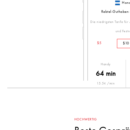
Hond
Rebtel-Guthaben
Die niedrigsten Tarife für
und Festn
$5
$10
Handy
64 min
15.5¢ /min
HOCHWERTIG