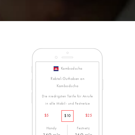
Kambodscha
Rebtel-Guthaben an
Kambodscha
Die niedrigsten Tarife für Anrufe
in alle Mobil- und Festnetze
$5
$25
$10
Handy
Festnetz