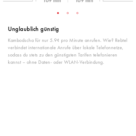
169 min
169 min
5.9¢ /min
5.9¢ /min
Unglaublich günstig
Kambodscha für nur 5.9¢ pro Minute anrufen. Wie? Rebtel
verbindet internationale Anrufe über lokale Telefonnetze,
sodass du stets zu den günstigsten Tarifen telefonieren
kannst – ohne Daten- oder WLAN-Verbindung.