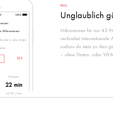
PREIS
Unglaublich g
nesien
Mikronesien für nur 43.9
n Mikronesien
verbindet internationale 
 Anrufe in alle Mobil-
sodass du stets zu den gü
etze
– ohne Daten- oder WLA
$25
Festnetz
22 min
43.9¢ /min