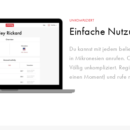
UNKOMPLIZIERT
Einfache Nut
Du kannst mit jedem beli
in Mikronesien anrufen. 
Völlig unkompliziert. Regi
einen Moment) und rufe n