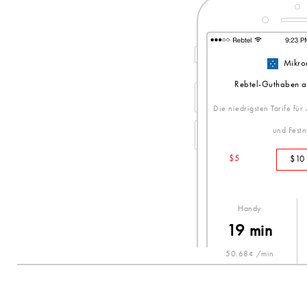
Mikro
Rebtel-Guthaben a
Die niedrigsten Tarife für
und Festn
$5
$10
Handy
19 min
50.68¢ /min