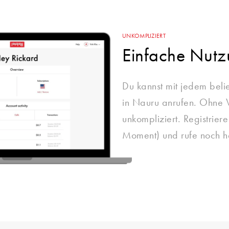
UNKOMPLIZIERT
Einfache Nut
Du kannst mit jedem beli
in Nauru anrufen. Ohne V
unkompliziert. Registrier
Moment) und rufe noch h