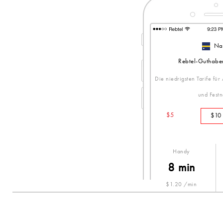
Na
Rebtel-Guthabe
Die niedrigsten Tarife für
und Festn
$5
$10
Handy
8 min
$1.20 /min