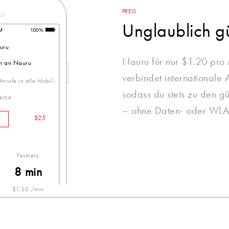
PREIS
Unglaublich g
uru
Nauru für nur $1.20 pro 
n an Nauru
verbindet internationale 
 Anrufe in alle Mobil-
sodass du stets zu den gü
etze
– ohne Daten- oder WLA
$25
Festnetz
8 min
$1.20 /min