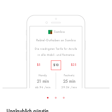
Sambia
Rebtel-Guthaben an Sambia
Die niedrigsten Tarife für Anrufe
in alle Mobil- und Festnetze
$5
$25
$10
Handy
Festnetz
21 min
25 min
46.9¢ /min
39.0¢ /min
Unglaublich günstig