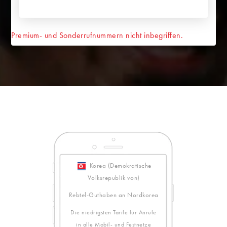
Premium- und Sonderrufnummern nicht inbegriffen.
Korea (Demokratische
Volksrepublik von)
Rebtel-Guthaben an Nordkorea
Die niedrigsten Tarife für Anrufe
in alle Mobil- und Festnetze