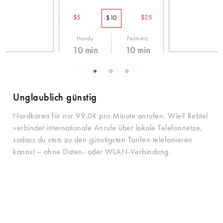
$5
$25
$10
Handy
Festnetz
10 min
10 min
99.0¢ /min
99.0¢ /min
Unglaublich günstig
Nordkorea für nur 99.0¢ pro Minute anrufen. Wie? Rebtel
verbindet internationale Anrufe über lokale Telefonnetze,
sodass du stets zu den günstigsten Tarifen telefonieren
kannst – ohne Daten- oder WLAN-Verbindung.