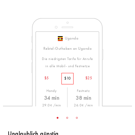
Uganda
Rebtel-Guthaben an Uganda
Die niedrigsten Tarife für Anrufe
in alle Mobil- und Festnetze
$5
$25
$10
Handy
Festnetz
34 min
38 min
29.0¢ /min
26.0¢ /min
Unglaublich günstig