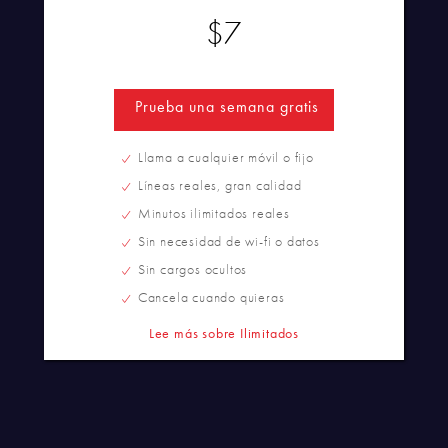
$7
Prueba una semana gratis
Llama a cualquier móvil o fijo
Líneas reales, gran calidad
Minutos ilimitados reales
Sin necesidad de wi-fi o datos
Sin cargos ocultos
Cancela cuando quieras
Lee más sobre Ilimitados