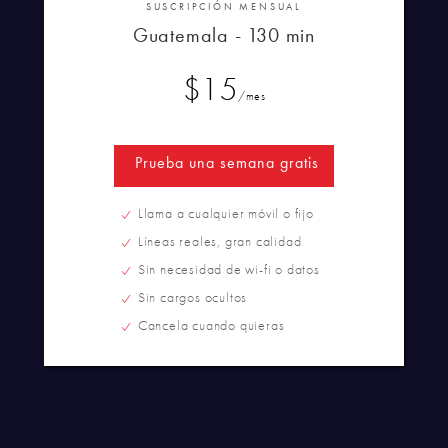
SUSCRIPCIÓN MENSUAL
Guatemala - 130 min
$15
/mes
Prueba una semana gratis
Llama a cualquier móvil o fijo
Líneas reales, gran calidad
Sin necesidad de wi-fi o datos
Sin cargos ocultos
Cancela cuando quieras