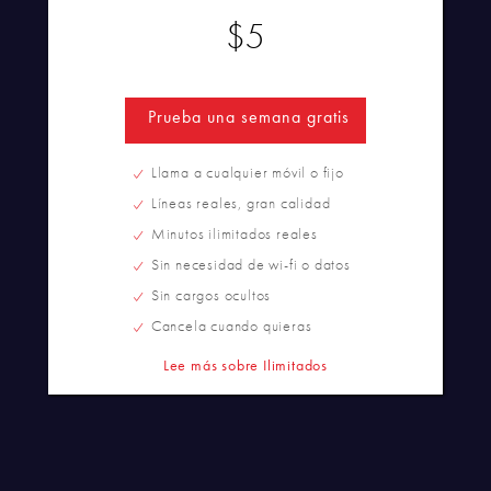
$5
Prueba una semana gratis
Llama a cualquier móvil o fijo
Líneas reales, gran calidad
Minutos ilimitados reales
Sin necesidad de wi-fi o datos
Sin cargos ocultos
Cancela cuando quieras
Lee más sobre Ilimitados