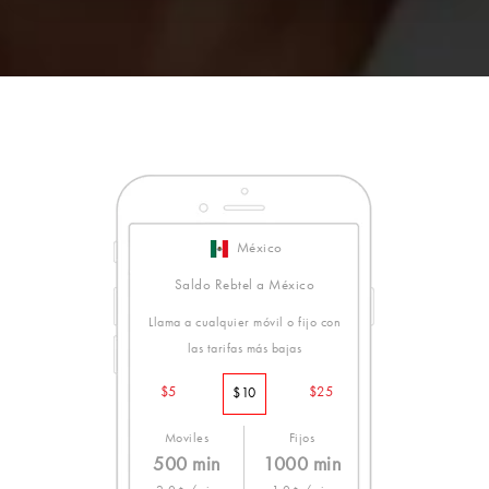
México
Saldo Rebtel a México
Llama a cualquier móvil o fijo con
las tarifas más bajas
$5
$25
$10
Moviles
Fijos
500 min
1000 min