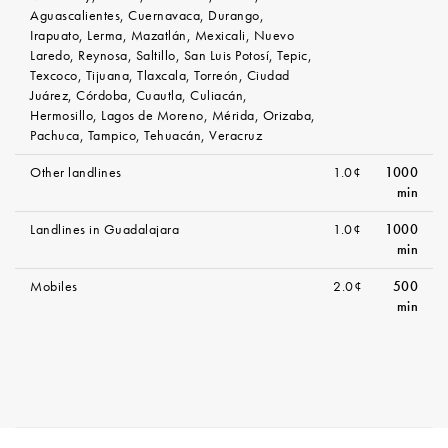
Aguascalientes, Cuernavaca, Durango,
Irapuato, Lerma, Mazatlán, Mexicali, Nuevo
Laredo, Reynosa, Saltillo, San Luis Potosí, Tepic,
Texcoco, Tijuana, Tlaxcala, Torreón, Ciudad
Juárez, Córdoba, Cuautla, Culiacán,
Hermosillo, Lagos de Moreno, Mérida, Orizaba,
Pachuca, Tampico, Tehuacán, Veracruz
Other landlines
1.0¢
1000
min
Landlines in Guadalajara
1.0¢
1000
min
Mobiles
2.0¢
500
min