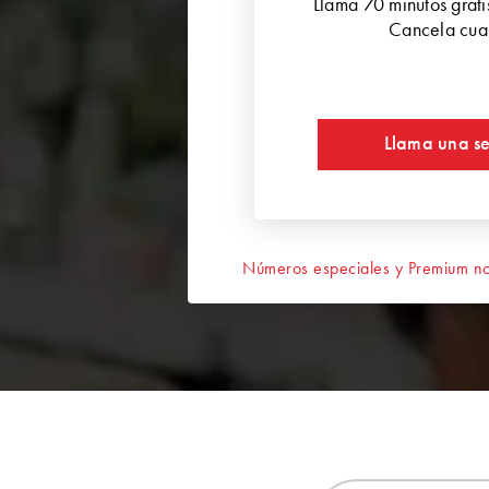
Llama 70 minutos grat
Cancela cua
Llama una s
Números especiales y Premium no 