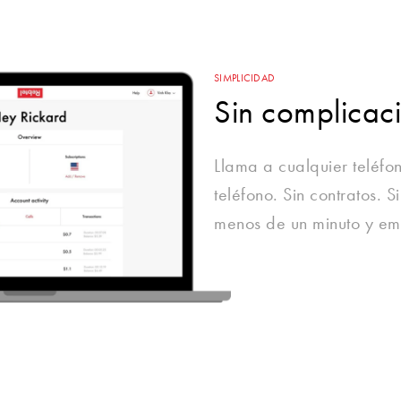
SIMPLICIDAD
Sin complicac
Llama a cualquier teléfo
teléfono. Sin contratos. 
menos de un minuto y em