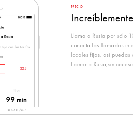
PRECIO
Increíblement
sia
Llama a Rusia por sólo 
 a Rusia
conecta las llamadas inte
 fijo con las tarifas
locales fijas, así puedas
as
llamar a Rusia,sin necesi
$25
Fijos
99 min
10.05¢ /min