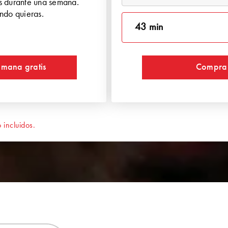
is durante una semana.
ndo quieras.
43 min
emana gratis
Compra
incluidos.