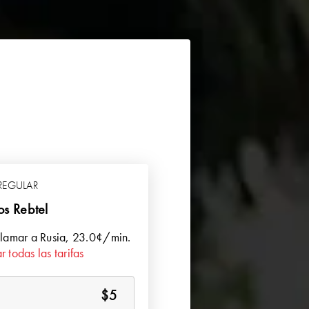
REGULAR
os Rebtel
llamar a
Rusia
, 23.0¢/min.
r todas las tarifas
$5