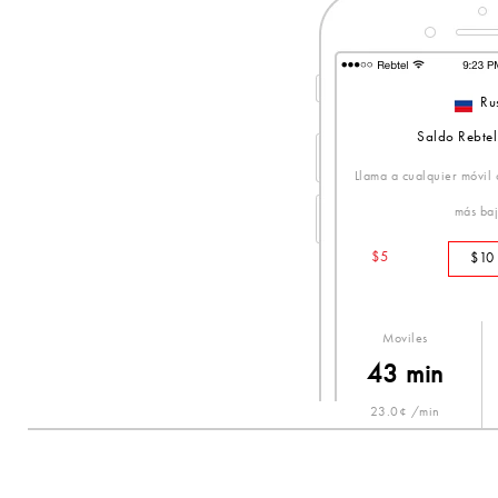
Ru
Saldo Rebtel
Llama a cualquier móvil o
más baj
$5
$10
Moviles
43 min
23.0¢ /min