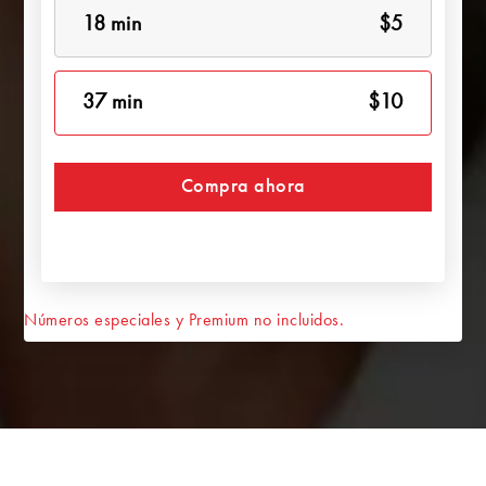
18 min
$5
37 min
$10
Compra ahora
Números especiales y Premium no incluidos.