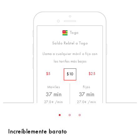
Togo
Saldo Rebtel a Togo
Llama a cualquier móvil o fijo con
las tarifas más bajas
$5
$25
$10
Moviles
Fijos
37 min
37 min
27.0¢ /min
27.0¢ /min
Increíblemente barato