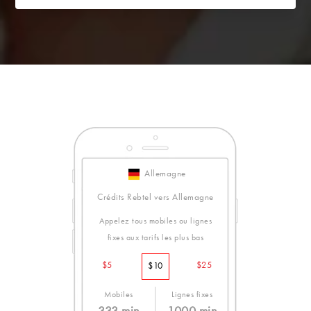
Allemagne
Crédits Rebtel vers Allemagne
Appelez tous mobiles ou lignes
fixes aux tarifs les plus bas
$5
$25
$10
Mobiles
Lignes fixes