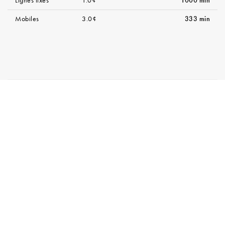
Lignes fixes
1.0¢
1000 min
Mobiles
3.0¢
333 min