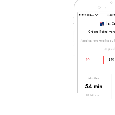
Îles C
Crédits Rebtel ver
Appelez tous mobiles ou li
les plus
$5
$10
Mobiles
54 min
18.5¢ /min