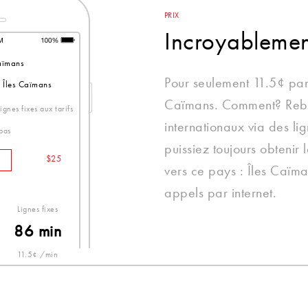
PRIX
Incroyableme
aïmans
Pour seulement 11.5¢ par
s Îles Caïmans
Caïmans. Comment? Rebte
gnes fixes aux tarifs
internationaux via des lig
 bas
puissiez toujours obtenir 
$25
vers ce pays : Îles Caïma
appels par internet.
Lignes fixes
86 min
11.5¢ /min