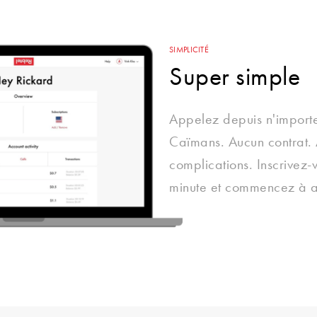
SIMPLICITÉ
Super simple
Appelez depuis n'importe
Caïmans. Aucun contrat.
complications. Inscrivez-
minute et commencez à a