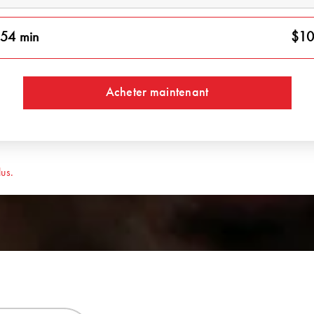
54 min
$10
Acheter maintenant
us.