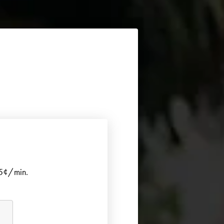
.5¢/min.