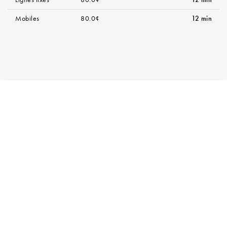
Lignes fixes
80.0¢
12 min
Mobiles
80.0¢
12 min