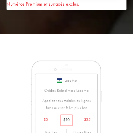
Numéros Premium et surtaxés exclus.
Lesotho
Crédits Rebtel vers Lesotho
Appelez tous mobiles ou lignes
fixes aux tarifs les plus bas
$5
$25
$10
Mobiles
Lignes fixes