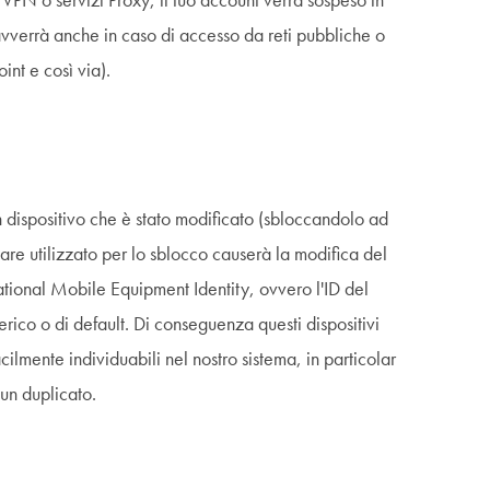
 VPN o servizi Proxy, il tuo account verrà sospeso in
vverrà anche in caso di accesso da reti pubbliche o
int e così via).
dispositivo che è stato modificato (sbloccandolo ad
tware utilizzato per lo sblocco causerà la modifica del
ational Mobile Equipment Identity, ovvero l'ID del
rico o di default. Di conseguenza questi dispositivi
ilmente individuabili nel nostro sistema, in particolar
un duplicato.