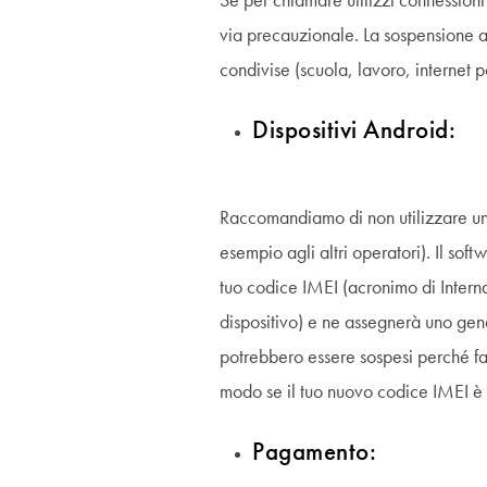
Se per chiamare utilizzi connessioni
via precauzionale. La sospensione a
condivise (scuola, lavoro, internet po
Dispositivi Android:
Raccomandiamo di non utilizzare un 
esempio agli altri operatori). Il sof
tuo codice IMEI (acronimo di Intern
dispositivo) e ne assegnerà uno gene
potrebbero essere sospesi perché fac
modo se il tuo nuovo codice IMEI è 
Pagamento: