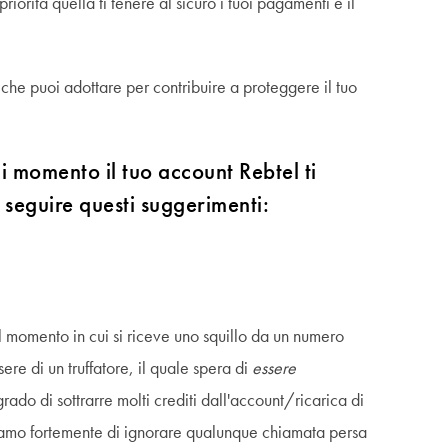
iorità quella ti tenere al sicuro i tuoi pagamenti e il
 che puoi adottare per contribuire a proteggere il tuo
ni momento il tuo account Rebtel ti
 seguire questi suggerimenti:
 momento in cui si riceve uno squillo da un numero
sere di un truffatore, il quale spera di
essere
 grado di sottrarre molti crediti dall'account/ricarica di
gliamo fortemente di ignorare qualunque chiamata persa