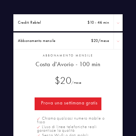
Crediti Rebtel
$10 - 46 min
Abbonamento mensile
$20
/mese
ABBONAMENTO MENSILE
Costa d'Avorio - 100 min
$20
/mese
Prova una settimana gratis
Chiama qualsiasi numero mobile o
fisso
L'uso di linee telefoniche reali
garantisce la qualità
Senza Wi-Fi o dati mobili