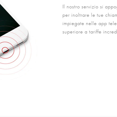
Il nostro servizio si appo
per inoltrare le tue chi
impiegate nelle app tele
superiore a tariffe incre