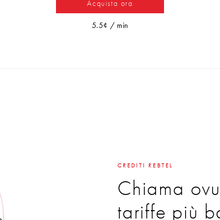
Acquista ora
5.5¢ / min
CREDITI REBTEL
Chiama ovu
tariffe più 