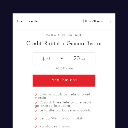
Crediti Rebtel
$10 - 20 min
PAGA A CONSUMO
Crediti Rebtel a Guinea-Bissau
20
min
50.0¢/min
Acquista ora
Chiama qualsiasi telefono nel
mondo
L'uso di linee telefoniche reali
garantisce la qualità
Le tariffe più basse in assoluto
Senza Wi-Fi o dati mobili
Valido per 1 anno