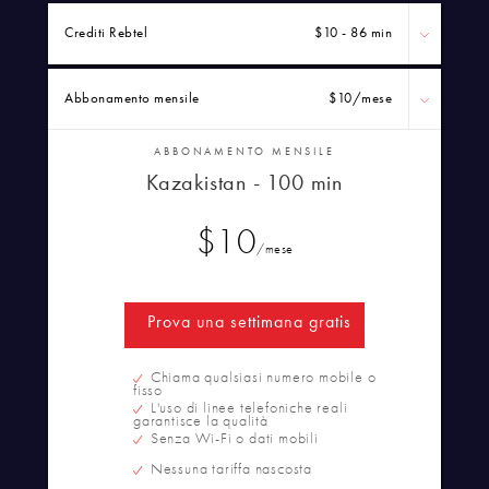
Crediti Rebtel
$10 - 86 min
Abbonamento mensile
$10
/mese
ABBONAMENTO MENSILE
Kazakistan - 100 min
$10
/mese
Prova una settimana gratis
Chiama qualsiasi numero mobile o
fisso
L'uso di linee telefoniche reali
garantisce la qualità
Senza Wi-Fi o dati mobili
Nessuna tariffa nascosta