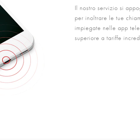
Il nostro servizio si appo
per inoltrare le tue chi
impiegate nelle app tele
superiore a tariffe incre