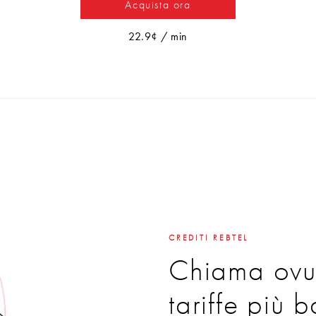
Acquista ora
22.9¢ / min
CREDITI REBTEL
Chiama ovu
tariffe più 